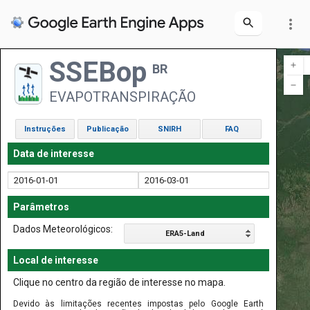
more_vert
SSEBop
BR
EVAPOTRANSPIRAÇÃO
Instruções
Publicação
SNIRH
FAQ
Data de interesse
Parâmetros
Dados Meteorológicos:
ERA5-Land
Local de interesse
Clique no centro da região de interesse no mapa.
Devido às limitações recentes impostas pelo Google Earth