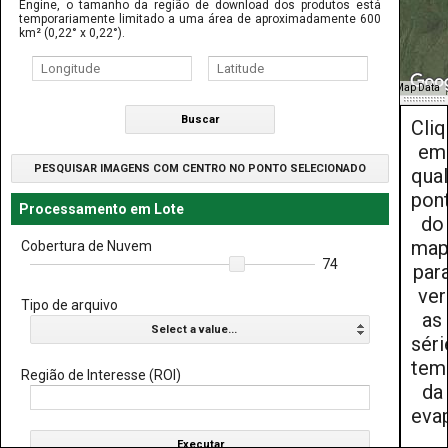
Engine, o tamanho da região de download dos produtos está
temporariamente limitado a uma área de aproximadamente 600
km² (0,22° x 0,22°).
Map Data
Buscar
Cli
em
PESQUISAR IMAGENS COM CENTRO NO PONTO SELECIONADO
qua
pon
Processamento em Lote
do
map
Cobertura de Nuvem
74
par
ver
Tipo de arquivo
as
Select a value...
séri
tem
Região de Interesse (ROI)
da
eva
Executar